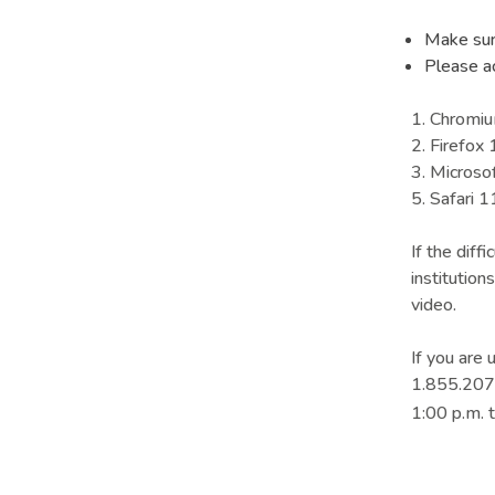
Make sur
Please a
1. Chromiu
2. Firefox
3. Microso
5. Safari 1
If the diff
institution
video.
If you are
1.855.207.
1:00 p.m. 