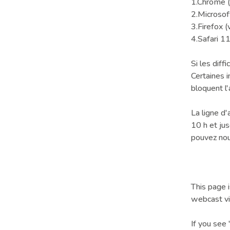
1.Chrome (
2.Microsof
3.Firefox (
4.Safari 11
Si les diff
Certaines i
bloquent l'
La ligne d
10 h et jus
pouvez no
This page i
webcast vi
If you see 