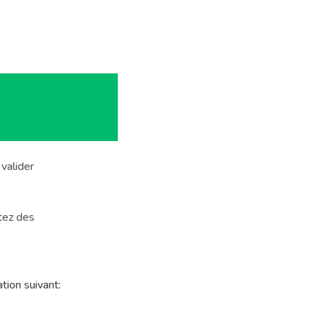
 valider
tez des
tion suivant: