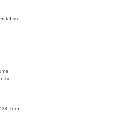
endation:
 Some
o the
2024
from
,