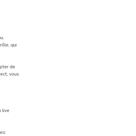
au.
rôle, qui
pter de
rect, vous
 live
es: