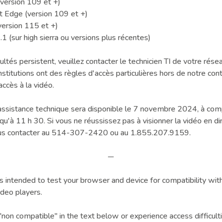
version 109 et +)
t Edge (version 109 et +)
version 115 et +)
.1 (sur high sierra ou versions plus récentes)
icultés persistent, veuillez contacter le technicien TI de votre rése
nstitutions ont des règles d'accès particulières hors de notre cont
accès à la vidéo.
'assistance technique sera disponible le 7 novembre 2024, à com
qu'à 11 h 30. Si vous ne réussissez pas à visionner la vidéo en di
us contacter au 514-307-2420 ou au 1.855.207.9159.
─
s intended to test your browser and device for compatibility with
deo players.
"non compatible" in the text below or experience access difficulti