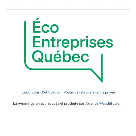
____________________________________________________________________
Conditions d'utilisation
|
Politique relative à la vie privée
La webdiffusion est réalisée et produite par
Agence Webdiffusion
.